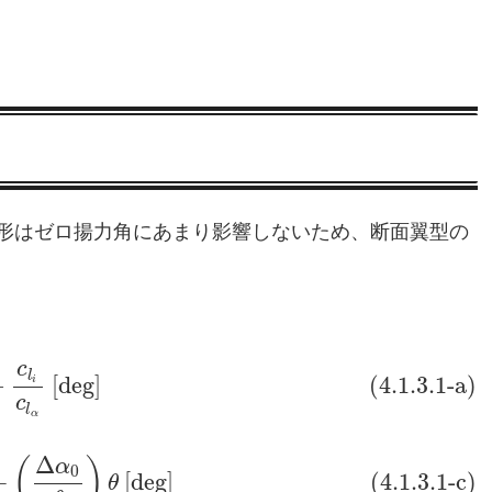
形はゼロ揚力角にあまり影響しないため、断面翼型の
c
l
−
[
d
e
g
]
(4.1.3.1-a)
i
c
l
α
Δ
(
)
α
0
+
[
d
e
g
]
(4.1.3.1-c)
θ