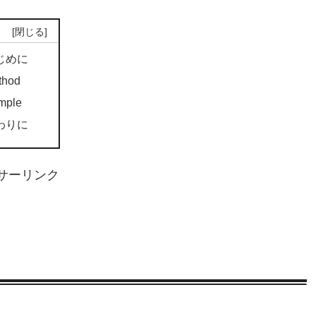
次
じめに
thod
mple
わりに
サーリンク