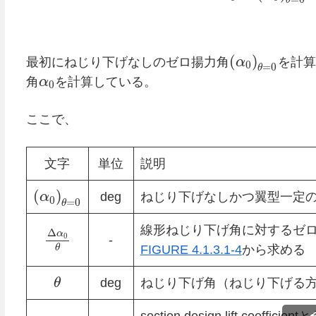
θ
(
)
最初にねじり下げなしのゼロ揚力角
α
を計算
0
=
0
θ
角
α
を計算している。
0
ここで、
文字
単位
説明
(
)
α
deg
ねじり下げなしかつ翼型一定の
0
=
0
θ
線形ねじり下げ角に対するゼ
Δ
α
0
-
FIGURE 4.1.3.1-4
から求める
θ
θ
deg
ねじり下げ角（ねじり下げる