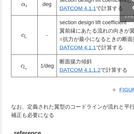
section design lift coef
α
deg
i
DATCOM 4.1.1
で計算する
スクロ
section design lift coefficient
翼前縁にあたる流れの向きが
c
-
l
i
=抗力が最小になるときの断面
DATCOM 4.1.1
で計算する
断面揚力傾斜
c
1/deg
l
α
DATCOM 4.1.1.2
で計算する
FIGUR
なお、定義された翼型のコードラインが流れと平
補正も必要になる
reference