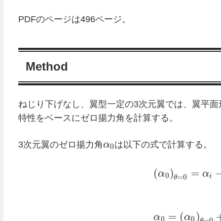
PDFのページは496ページ。
Method
ねじり下げなし、翼型一定の3次元翼では、翼平面
特性をベースにゼロ揚力角を計算する。
3次元翼のゼロ揚力角
α
は以下の式で計算する。
0
(
)
=
α
α
0
=
0
i
θ
=
(
)
α
α
0
0
=
0