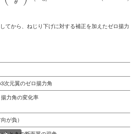
θ
してから、ねじり下げに対する補正を加えたゼロ揚力
3次元翼のゼロ揚力角
ロ揚力角の変化率
方向が負）