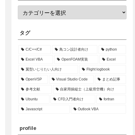
タグ
C/C++/C#
鳥コン設計者向け
python
Excel VBA
OpenFOAM実装
Excel
翼型いじりたい人向け
Flight logbook
OpenVSP
Visual Studio Code
まとめ記事
参考文献
自家用操縦士（上級滑空機）向け
Ubuntu
CFD入門者向け
fortran
Javascript
Outlook VBA
profile