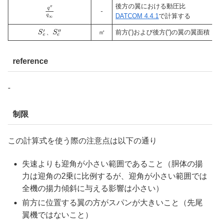
後方の翼における動圧比
′′
q
-
q
DATCOM 4.4.1
で計算する
∞
′
′′
、
㎡
前方(‘)および後方(“)の翼の翼面積
S
S
e
e
reference
-
制限
この計算式を使う際の注意点は以下の通り
失速よりも迎角が小さい範囲であること（胴体の揚
力は迎角の2乗に比例するが、迎角が小さい範囲では
全機の揚力傾斜に与える影響は小さい）
前方に位置する翼の方がスパンが大きいこと（先尾
翼機ではないこと）