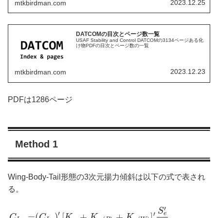
2023.12.25
mtkbirdman.com
DATCOMの目次とページ数一覧
USAF Stability and Control DATCOMの3134ページある化
け物PDFの目次とページ数の一覧
2023.12.23
mtkbirdman.com
PDFは1286ページ
Method 1
Wing-Body-Tail形態の3次元揚力傾斜は以下の式で表され
る。
′
S
′
e
′
=
(
)
[
+
+
]
C
C
K
K
K