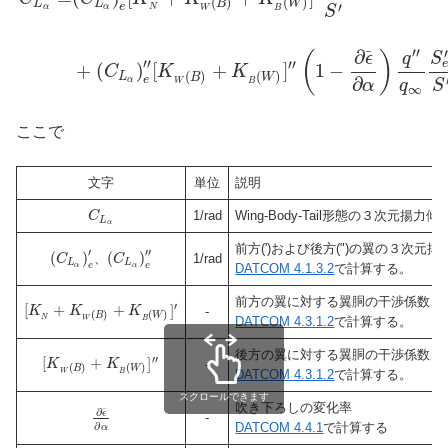
(
)
(
)
L
L
B
W
′
e
α
α
N
W
B
S
′′
∂
¯
(
)
ϵ
q
S
′′
′′
+
(
)
[
+
]
1
−
C
K
K
(
)
(
)
L
B
W
∂
e
α
W
B
α
q
S
∞
ここで
文字
単位
説明
1/rad
Wing-Body-Tail形態の３次元揚力傾
C
L
α
前方(')および後方(")の翼の３次元揚
′
′′
(
)
(
)
、
1/rad
C
C
L
L
e
e
α
α
DATCOM 4.1.3.2
で計算する。
前方の翼に対する翼胴の干渉係数
′
[
+
+
]
K
K
K
-
(
)
(
)
B
W
N
W
B
DATCOM 4.3.1.2
で計算する。
後方の翼に対する翼胴の干渉係数
′′
[
+
]
K
K
-
(
)
(
)
B
W
W
B
DATCOM 4.3.1.2
で計算する。
スクロールできます
吹き下ろしの変化率
∂
¯
ϵ
-
∂
DATCOM 4.4.1
で計算する
α