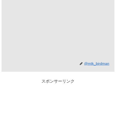
@mtk_birdman
スポンサーリンク