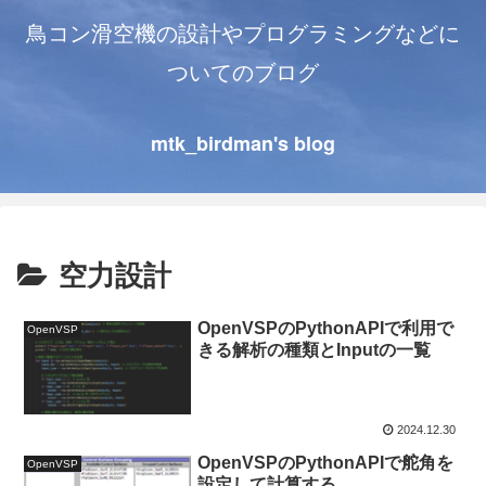
鳥コン滑空機の設計やプログラミングなどに
ついてのブログ
mtk_birdman's blog
空力設計
OpenVSPのPythonAPIで利用で
OpenVSP
きる解析の種類とInputの一覧
2024.12.30
OpenVSPのPythonAPIで舵角を
OpenVSP
設定して計算する