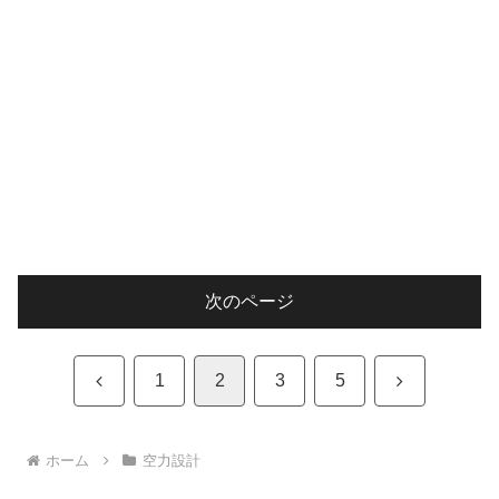
次のページ
前
次
1
2
3
5
へ
へ
ホーム
空力設計