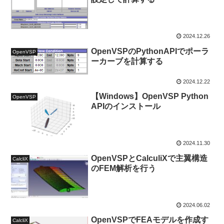
2024.12.26
OpenVSPのPythonAPIでポーラ
OpenVSP
ーカーブを計算する
2024.12.22
【Windows】OpenVSP Python
OpenVSP
APIのインストール
2024.11.30
OpenVSPとCalculiXで主翼構造
CalcliX
のFEM解析を行う
2024.06.02
OpenVSPでFEAモデルを作成す
CalcliX