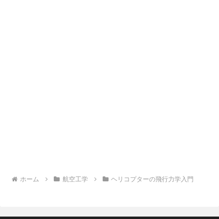
ホーム
航空工学
ヘリコプターの飛行力学入門