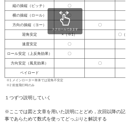
縦の操縦（ピッチ）
〇
横の操縦（ロール）
〇
方向の操縦（ヨー）
〇
スクロールできます
迎角安定
×（※1）
〇（※
速度安定
〇
ロール安定（上反角効果）
〇
方向安定（風見効果）
〇
ペイロード
※1 メインローター単体では迎角不安定
※2 前進飛行時のみ
１つずつ説明していく
※ここでは図と文章を用いた説明にとどめ，次回以降の記
事であらためて数式を使ってどっぷりと解説する