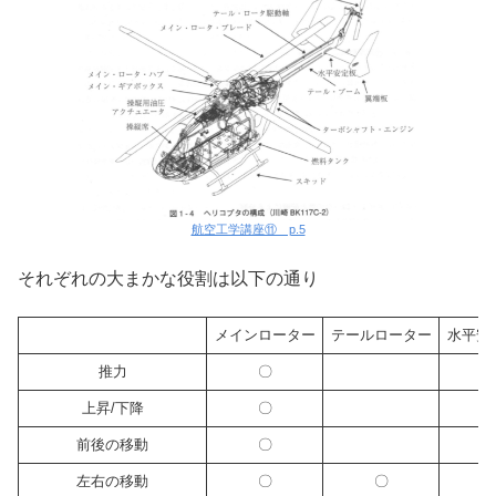
航空工学講座⑪ p.5
それぞれの大まかな役割は以下の通り
メインローター
テールローター
水平安
推力
〇
上昇/下降
〇
前後の移動
〇
左右の移動
〇
〇