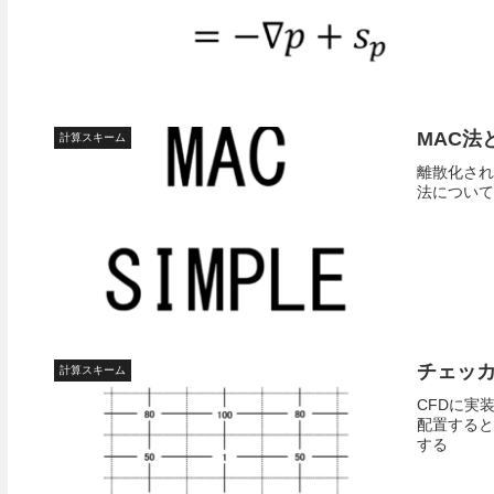
MAC法
計算スキーム
離散化され
法について
チェッ
計算スキーム
CFDに実
配置すると
する