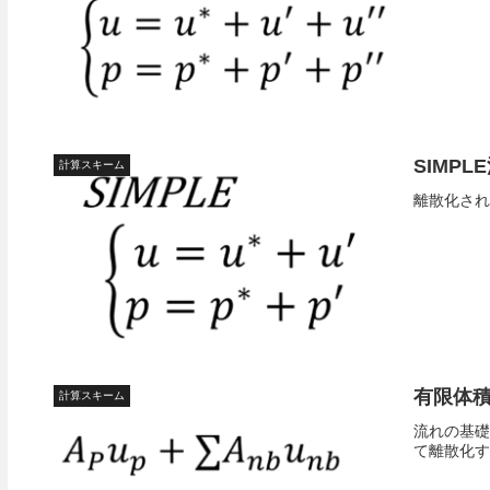
SIMP
計算スキーム
離散化され
有限体
計算スキーム
流れの基礎方
て離散化す