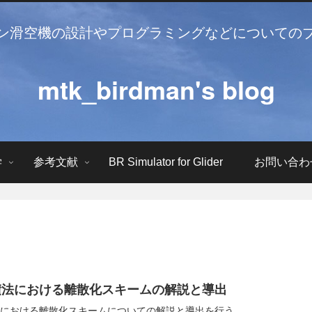
ン滑空機の設計やプログラミングなどについての
mtk_birdman's blog
学
参考文献
BR Simulator for Glider
お問い合わ
積法における離散化スキームの解説と導出
における離散化スキームについての解説と導出を行う