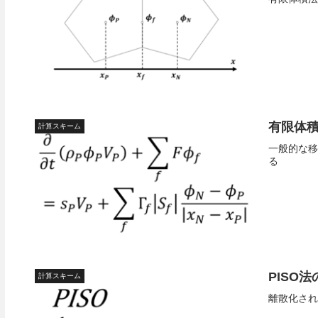
有限体
計算スキーム
一般的な移
る
PISO
計算スキーム
離散化され