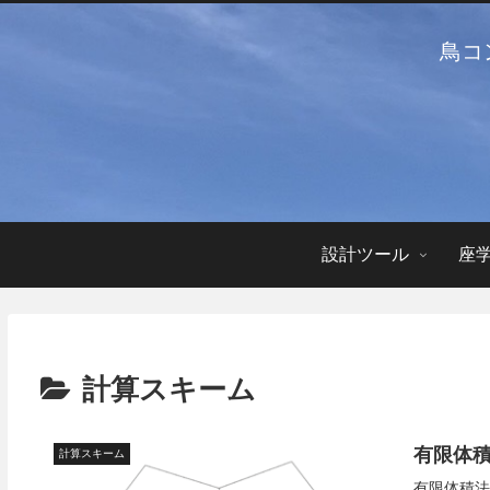
鳥コ
設計ツール
座
計算スキーム
有限体
計算スキーム
有限体積法