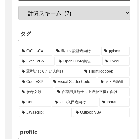
タグ
C/C++/C#
鳥コン設計者向け
python
Excel VBA
OpenFOAM実装
Excel
翼型いじりたい人向け
Flight logbook
OpenVSP
Visual Studio Code
まとめ記事
参考文献
自家用操縦士（上級滑空機）向け
Ubuntu
CFD入門者向け
fortran
Javascript
Outlook VBA
profile