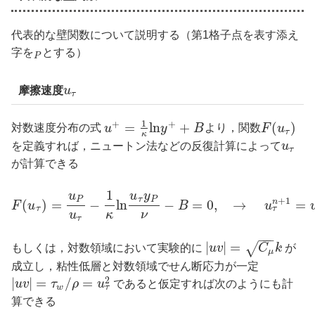
代表的な壁関数について説明する（第1格子点を表す添え
字を
とする）
P
摩擦速度
u
τ
1
+
+
=
l
n
+
(
)
対数速度分布の式
u
y
B
より，関数
F
u
τ
κ
を定義すれば，ニュートン法などの反復計算によって
u
τ
が計算できる
1
u
u
y
P
τ
P
+
1
(
)
=
−
l
n
−
=
0
,
→
=
n
F
u
B
u
τ
τ
u
κ
ν
τ
−
−
−
|
|
=
√
もしくは，対数領域において実験的に
u
v
C
k
が
μ
成立し，粘性低層と対数領域でせん断応力が一定
2
|
|
=
/
=
u
v
τ
ρ
u
であると仮定すれば次のようにも計
τ
w
算できる