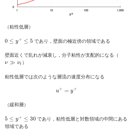
（粘性低層）
+
0
≤
≤
5
y
であり，壁面の極近傍の領域である
壁面近くで乱れが減衰し，分子粘性が支配的になる（
≫
ν
ν
）
t
粘性低層では次のような層流の速度分布になる
+
+
=
u
y
（緩和層）
+
5
≤
≤
30
y
であり，粘性低層と対数領域の中間にある
領域である