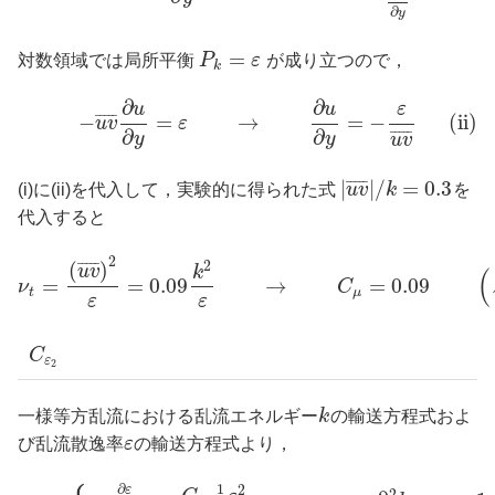
∂
y
=
対数領域では局所平衡
P
ε
が成り立つので，
k
∂
∂
u
u
ε
−
=
→
=
−
(ii)
¯
¯
¯
¯
¯
u
v
ε
∂
∂
¯
¯
¯
¯
¯
y
y
u
v
|
|
/
=
0.3
¯
¯
¯
¯
¯
(i)に(ii)を代入して，実験的に得られた式
u
v
k
を
代入すると
2
2
(
)
¯
¯
¯
¯
¯
u
v
k
(
=
=
0.09
→
=
0.09
ν
C
t
μ
ε
ε
C
ε
2
一様等方乱流における乱流エネルギー
k
の輸送方程式およ
び乱流散逸率
ε
の輸送方程式より，
∂
1
2
ε