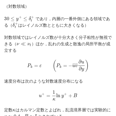
（対数領域）
+
+
30
≤
≤
y
δ
であり，内層の一番外側にある領域であ
t
+
る（
δ
はレイノルズ数とともに大きくなる）
t
対数領域ではレイノルズ数が十分大きく分子粘性が無視で
≪
きる（
ν
ν
）ほか，乱れの生成と散逸の局所平衡が成
t
立する
∂
(
)
u
=
=
−
¯
¯
¯
¯
¯
P
ε
P
u
v
k
k
∂
y
速度分布は次のような対数速度分布になる
1
+
+
=
ln
+
u
y
B
κ
定数
κ
はカルマン定数とよばれ，乱流境界層では実験的に