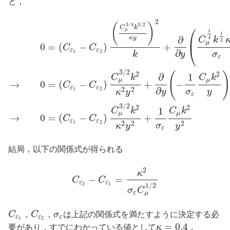
と，
2
3
/
4
3
/
2
(
)
⎛
C
k
μ
1
1
⎜
∂
κ
y
4
C
k
2
μ
0
=
(
−
)
+
⎝
C
C
ε
ε
∂
1
2
k
y
σ
ε
3
/
2
2
2
(
)
∂
1
C
k
C
k
μ
μ
→
0
=
(
−
)
+
−
C
C
ε
ε
∂
1
2
2
2
y
σ
y
κ
y
ε
3
/
2
2
2
1
C
k
C
k
μ
μ
→
0
=
(
−
)
+
C
C
ε
ε
1
2
2
2
2
σ
κ
y
y
ε
結局，以下の関係式が得られる
2
κ
−
=
C
C
ε
ε
2
1
1
/
2
σ
C
μ
ε
C
，
C
，
σ
は上記の関係式を満たすように決定する必
ε
ε
ε
1
2
=
0.4
要があり，すでにわかっている値として
κ
，