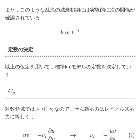
また，このような乱流の減衰初期には実験的に次の関係が
確認されている
−
1
∝
k
t
定数の決定
以上の仮定を用いて，標準k-εモデルの定数を決定してい
く
C
μ
≪
対数領域では
ν
ν
なので，せん断応力はレイノルズ応
t
力に等しく，
∂
¯
¯
¯
¯
¯
u
u
v
=
−
→
=
−
(i)
¯
¯
¯
¯
¯
u
v
ν
ν
t
t
∂
∂
u
y