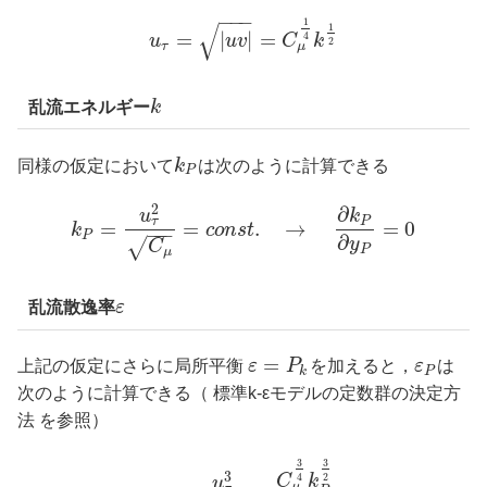
−
−
−
1
√
1
=
|
|
=
4
u
u
v
C
k
2
μ
τ
乱流エネルギー
k
同様の仮定において
k
は次のように計算できる
P
2
∂
u
k
τ
P
=
=
.
→
=
0
k
c
o
n
s
t
−
−
−
P
∂
√
y
C
P
μ
乱流散逸率
ε
=
上記の仮定にさらに局所平衡
ε
P
を加えると，
ε
は
k
P
次のように計算できる（ 標準k-εモデルの定数群の決定方
法 を参照）
3
3
3
2
4
C
k
u
μ