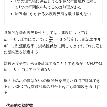
1つの流れ場に存在しうる多様な壁面境界に対し
て1つの壁関数を与えるのは無理がある
熱伝達にかかわる温度境界層を取り扱えない
具体的な壁面境界条件としては，速度については
∂
p
=
0
=
0
u
，圧力については
を設定し，乱流エネル
i
∂
n
ギー，乱流散逸率，渦粘性係数に関してはそれぞれに応じ
た壁関数を設定する
対数速度分布から
u
を計算することもできるが，CFDでは
=
0
u
と与えても問題ない
i
壁面上の
ν
の値は
k
と
ε
の壁関数を与えた時点で計算でき
t
るが，CFDでは数値計算の都合上
ν
にも壁関数を適用す
t
る
代表的な壁関数