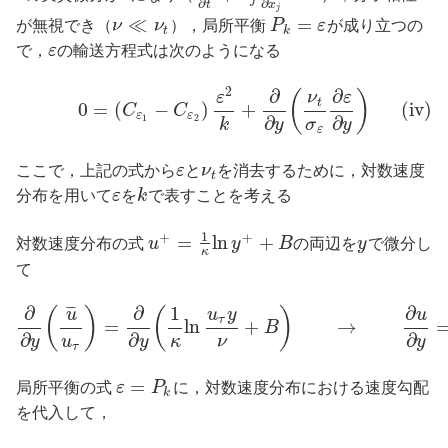
∂
∂
t
x
j
≪
=
が無視でき（
ν
ν
），局所平衡
P
ε
が成り立つの
t
k
で，
ε
の輸送方程式は次のようになる
2
∂
∂
(
)
ε
ν
ε
t
0
=
(
−
)
+
(iv)
C
C
ε
ε
∂
∂
1
2
k
y
σ
y
ε
ここで，上記の式から
ε
と
ν
を消去するために，対数速度
t
分布を用いて
ε
を
k
で表すことを考える
1
+
+
=
ln
+
対数速度分布の式
u
y
B
の両辺を
y
で微分し
κ
て
∂
∂
1
∂
¯
¯
¯
(
)
(
)
u
u
y
u
τ
=
ln
+
→
B
∂
∂
∂
y
u
y
κ
ν
y
τ
=
局所平衡の式
ε
P
に，対数速度分布における速度勾配
k
を代入して，