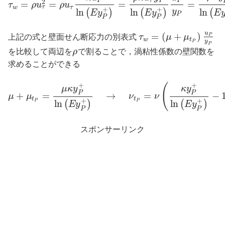
τ
P
P
P
2
=
=
=
=
τ
ρ
u
ρ
u
τ
w
τ
+
+
l
n
l
n
l
n
(
)
(
)
(
y
E
y
E
y
E
P
P
P
u
=
(
+
)
P
上記の式と壁面せん断応力の別表式
τ
μ
μ
w
t
y
P
P
を比較して両辺を
ρ
で割ることで，渦粘性係数の壁関数を
求めることができる
+
+
(
μ
κ
y
κ
y
P
P
+
=
→
=
−
μ
μ
ν
ν
t
t
+
+
l
n
l
n
P
P
(
)
(
)
E
y
E
y
P
P
スポンサーリンク