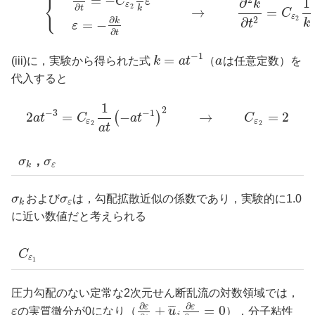
=
−
{
2
∂
1
C
ε
k
ε
2
∂
k
t
→
=
C
ε
2
∂
2
∂
k
=
−
k
t
ε
∂
t
−
1
=
(iii)に，実験から得られた式
k
a
t
（
a
は任意定数）を
代入すると
1
2
−
3
−
1
2
=
−
→
=
2
(
)
a
t
C
a
t
C
ε
ε
2
2
a
t
σ
，
σ
k
ε
σ
および
σ
は，勾配拡散近似の係数であり，実験的に1.0
k
ε
に近い数値だと考えられる
C
ε
1
圧力勾配のない定常な2次元せん断乱流の対数領域では，
∂
∂
ε
ε
+
=
0
¯
¯
¯
ε
の実質微分が0になり（
u
），分子粘性
j