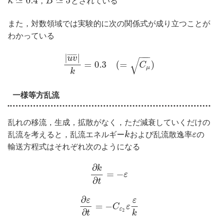
≃
0.4
≃
5
κ
，
B
とされている
また，対数領域では実験的に次の関係式が成り立つことが
わかっている
−
−
−
|
|
¯
¯
¯
¯
¯
u
v
√
=
0.3
(
=
)
C
μ
k
一様等方乱流
乱れの移流，生成，拡散がなく，ただ減衰していくだけの
乱流を考えると，乱流エネルギー
k
および乱流散逸率
ε
の
輸送方程式はそれぞれ次のようになる
∂
k
=
−
ε
∂
t
∂
ε
ε
=
−
C
ε
ε
∂
2
t
k