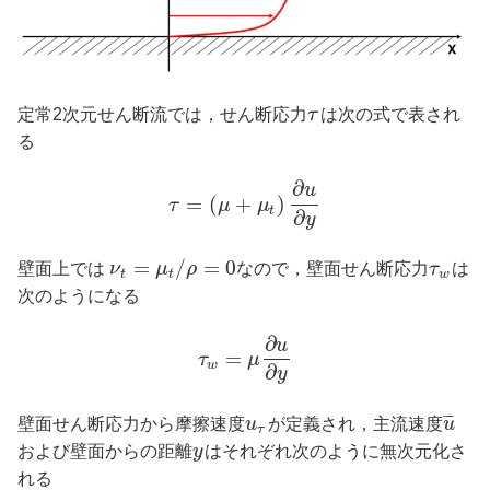
定常2次元せん断流では，せん断応力
τ
は次の式で表され
る
∂
u
=
(
+
)
τ
μ
μ
t
∂
y
=
/
=
0
壁面上では
ν
μ
ρ
なので，壁面せん断応力
τ
は
t
t
w
次のようになる
∂
u
=
τ
μ
w
∂
y
¯
¯
¯
壁面せん断応力から摩擦速度
u
が定義され，主流速度
u
τ
および壁面からの距離
y
はそれぞれ次のように無次元化さ
れる