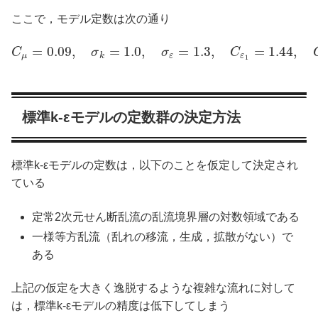
ここで，モデル定数は次の通り
=
0.09
,
=
1.0
,
=
1.3
,
=
1.44
,
C
σ
σ
C
μ
k
ε
ε
1
標準k-εモデルの定数群の決定方法
標準k-εモデルの定数は，以下のことを仮定して決定され
ている
定常2次元せん断乱流の乱流境界層の対数領域である
一様等方乱流（乱れの移流，生成，拡散がない）で
ある
上記の仮定を大きく逸脱するような複雑な流れに対して
は，標準k-εモデルの精度は低下してしまう