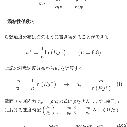
τ
P
=
=
ε
P
κ
y
κ
y
P
P
渦粘性係数
ν
t
対数速度分布は次のように書き換えることができる
1
+
+
=
l
n
(
=
9.8
)
(
)
u
E
y
E
κ
上記の対数速度分布から
u
を計算する
τ
1
u
κ
u
+
=
l
n
→
=
(i)
(
)
E
y
u
τ
l
n
(
)
+
u
κ
E
y
τ
2
=
壁面せん断応力
τ
ρ
u
の式に(i)を代入し，第1格子点
τ
w
(
)
−
0
∂
u
u
u
=
=
P
P
における速度勾配
をくくりだす
−
0
∂
y
y
y
P
P
P
μ
κ
y
ρ
κ
u
y
κ
u
u