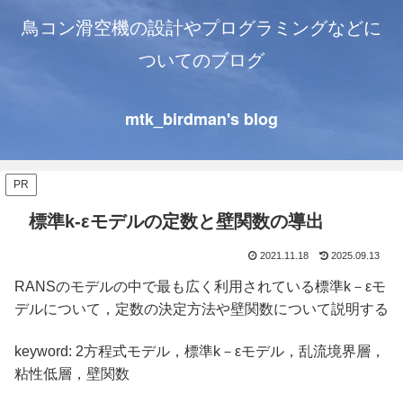
鳥コン滑空機の設計やプログラミングなどに
ついてのブログ
mtk_birdman's blog
PR
標準k-εモデルの定数と壁関数の導出
2021.11.18
2025.09.13
RANSのモデルの中で最も広く利用されている標準k－εモ
デルについて，定数の決定方法や壁関数について説明する
keyword: 2方程式モデル，標準k－εモデル，乱流境界層，
粘性低層，壁関数