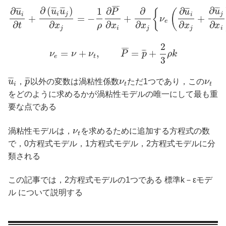
¯
¯
¯
¯
∂
(
)
∂
¯
¯
¯
¯
¯
¯
¯
¯
¯
∂
1
∂
∂
∂
¯
¯
¯
¯
¯
¯
u
u
u
{
(
u
P
u
i
j
j
i
i
+
=
−
+
+
ν
e
∂
∂
∂
∂
∂
∂
t
x
ρ
x
x
x
x
j
i
j
j
i
2
¯
¯
¯
¯
=
+
,
=
+
¯
¯
¯
ν
ν
ν
P
p
ρ
k
e
t
3
¯
¯
¯
¯
¯
¯
u
，
p
以外の変数は渦粘性係数
ν
ただ1つであり，この
ν
i
t
t
をどのように求めるかが渦粘性モデルの唯一にして最も重
要な点である
渦粘性モデルは，
ν
を求めるために追加する方程式の数
t
で，0方程式モデル，1方程式モデル，2方程式モデルに分
類される
この記事では，2方程式モデルの1つである 標準k－εモデ
ル について説明する