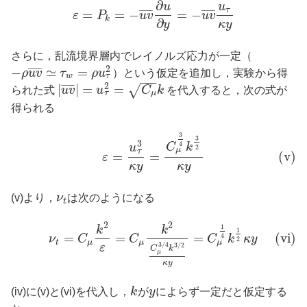
∂
u
u
τ
=
=
−
=
−
¯
¯
¯
¯
¯
¯
¯
¯
¯
¯
ε
P
u
v
u
v
k
∂
y
κ
y
さらに，乱流境界層内でレイノルズ応力が一定（
2
−
≃
=
¯
¯
¯
¯
¯
ρ
u
v
τ
ρ
u
）という仮定を追加し，実験から得
τ
w
−
−
−
2
|
|
=
=
¯
¯
¯
¯
¯
√
られた式
u
v
u
C
k
を代入すると，次の式が
τ
μ
得られる
3
3
3
4
C
k
u
2
μ
τ
=
=
(v)
ε
κ
y
κ
y
(v)より，
ν
は次のようになる
t
2
2
1
k
k
1
=
=
=
(vi)
4
ν
C
C
C
k
κ
y
2
μ
t
μ
μ
3
/
4
3
/
2
ε
C
k
μ
κ
y
(iv)に(v)と(vi)を代入し，
k
が
y
によらず一定だと仮定する