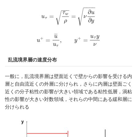
−
−
−
−
−
−
−
√
∂
τ
u
√
w
=
=
u
ν
τ
∂
ρ
y
¯
¯
¯
u
u
y
τ
+
+
=
,
=
u
y
u
ν
τ
乱流境界層の速度分布
一般に，乱流境界層は壁面近くで壁からの影響を受ける内
層と自由流近くの外層に分けられ，さらに内層は壁面ごく
近くの分子粘性の影響が大きい領域である粘性低層，渦粘
性の影響が大きい対数領域，それらの中間にある緩和層に
分けられる