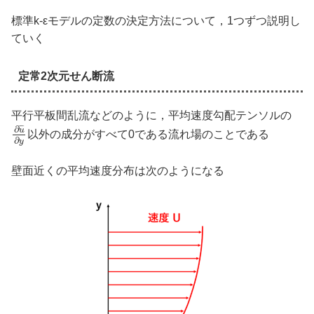
標準k-εモデルの定数の決定方法について，1つずつ説明し
ていく
定常2次元せん断流
平行平板間乱流などのように，平均速度勾配テンソルの
¯
¯
¯
∂
u
以外の成分がすべて0である流れ場のことである
∂
y
壁面近くの平均速度分布は次のようになる