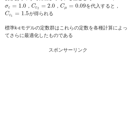
=
1.0
=
2.0
=
0.09
σ
，
C
，
C
を代入すると，
ε
ε
μ
2
=
1.5
C
が得られる
ε
1
標準k-εモデルの定数群はこれらの定数を各種計算によっ
てさらに最適化したものである
スポンサーリンク