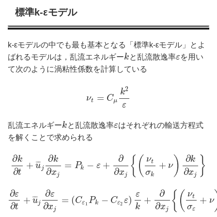
標準k-εモデル
k-εモデルの中でも最も基本となる「標準k-εモデル」とよ
ばれるモデルは，乱流エネルギー
k
と乱流散逸率
ε
を用い
て次のように渦粘性係数を計算している
2
k
=
ν
C
t
μ
ε
乱流エネルギー
k
と乱流散逸率
ε
はそれぞれの輸送方程式
を解くことで求められる
∂
∂
∂
∂
{
(
)
}
k
k
ν
k
t
+
=
−
+
+
¯
¯
¯
u
P
ε
ν
j
k
∂
∂
∂
∂
t
x
x
σ
x
j
j
k
j
∂
∂
∂
{
(
ε
ε
ε
ν
t
+
=
(
−
)
+
+
¯
¯
¯
u
C
P
C
ε
ν
j
ε
k
ε
∂
∂
∂
1
2
t
x
k
x
σ
j
j
ε