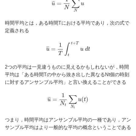
∑
=
¯
¯
¯
u
u
N
N
時間平均とは，ある時間Tにおける平均であり，次の式で
定義される
+
t
T
1
∫
=
¯
¯
¯
u
u
d
t
T
t
2つの平均は一見違うものに見えるかもしれないが，時間
平均は「ある時間Tの中から抜き出した異なるNt個の時刻
に対するアンサンブル平均」と言い換えることができる
1
∑
=
(
)
¯
¯
¯
u
u
t
N
t
N
t
つまり，時間平均はアンサンブル平均の一種であり，アン
サンブル平均はより一般的な平均の概念ということである