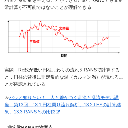
均値と変動量を考えることができるため，RANSでも非定
常計算が不可能ではないことが理解できる
実際，Re数が低い円柱まわりの流れをRANSで計算する
と，円柱の背後に非定常的な渦（カルマン渦）が現れるこ
とが確認されている
≫
パッと知りたい！ 人と差がつく乱流と乱流モデル講
座 第13回 13.1 円柱周り流れ解析、13.2 LESの計算結
果、13.3 RANSとの比較
非定常RANSの注意点