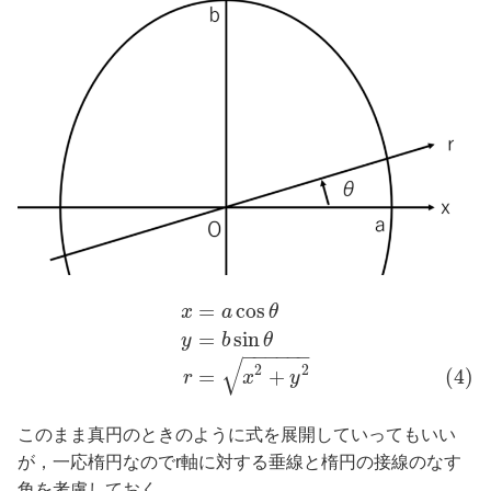
=
cos
x
a
θ
=
sin
y
b
θ
−
−
−
−
−
−
√
2
2
=
+
(4)
r
x
y
このまま真円のときのように式を展開していってもいい
が，一応楕円なのでr軸に対する垂線と楕円の接線のなす
角を考慮しておく