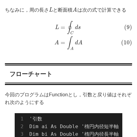
ちなみに，周の長さ
L
と断面積
A
は次の式で計算できる
∮
=
(9)
L
d
s
C
∫
=
(10)
A
d
A
A
フローチャート
今回のプログラムはFunctionとし，引数と戻り値はそれぞ
れ次のようにする
'引数

Dim ai As Double '楕円内径短半軸 [mm]

Dim bi As Double '楕円内径長半軸 [mm]
