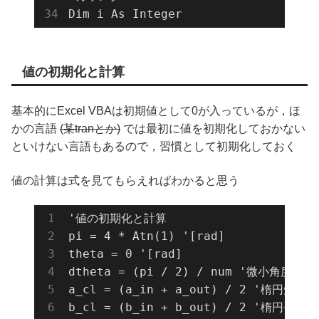
Dim i As Integer
値の初期化と計算
基本的にExcel VBAは初期値として0が入っているが，ほ
かの言語
(某tranとか)
では最初に値を初期化しておかない
といけない言語もあるので，習慣として初期化しておく
値の計算は式を見てもらえればわかると思う
'値の初期化と計算

pi = 4 * Atn(1) '[rad]

theta = 0 '[rad]

dtheta = (pi / 2) / num '微小角度dθ [
a_cl = (a_in + a_out) / 2 '楕円短半軸 
b_cl = (b_in + b_out) / 2 '楕円長半軸 