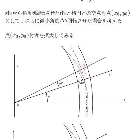
0
(
,
)
x軸から角度θ回転させたr軸と楕円との交点を点
x
y
0
0
Δ
として，さらに微小角度
θ
回転させた場合を考える
(
,
)
点
x
y
付近を拡大してみる
0
0