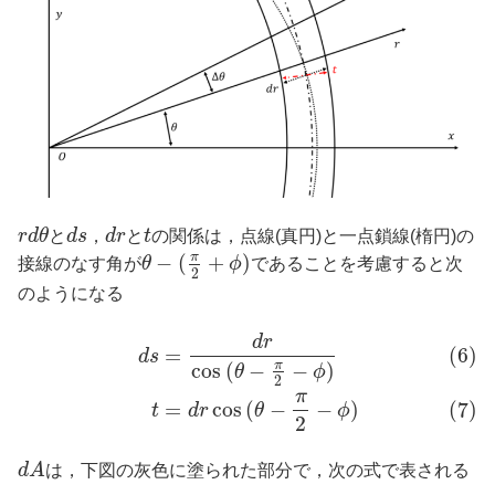
r
d
θ
と
d
s
，
d
r
と
t
の関係は，点線(真円)と一点鎖線(楕円)の
π
−
(
+
)
接線のなす角が
θ
ϕ
であることを考慮すると次
2
のようになる
d
r
=
(6)
d
s
π
cos
(
−
−
)
θ
ϕ
2
π
=
cos
(
−
−
)
(7)
t
d
r
θ
ϕ
2
d
A
は，下図の灰色に塗られた部分で，次の式で表される