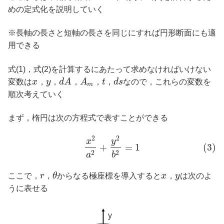
めの定式化を説明していく
※長軸の長さと短軸の長さを同じにすれば円形断面にも適
用できる
式(1)，式(2)を計算するにあたって求めなければいけない
変数は
x
，
y
，
d
A
，
A
，
t
，
d
s
なので，これらの変数を
m
順次考えていく
まず，楕円は次の方程式で表すことができる
2
2
x
y
+
=
1
(3)
2
2
a
b
ここで，
r
，
θ
からなる極座標を導入すると
x
，
y
は次のよ
うに表せる