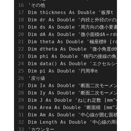
'その他

Dim thickness As Double '板厚t [mm]

Dim dr As Double '内径と外径のrの差 [mm
Dim ds As Double '周方向の微小要素ds＝rd
Dim dA As Double '微小面積dA＝rdrdθ [m
Dim theta As Double '極座標θ [rad]

Dim dtheta As Double '微小角度dθ [rad
Dim phi As Double '楕円の接線の角度 [ra
Dim data() As Double 'エクセルシー
Dim pi As Double '円周率π

'戻り値

Dim Ix As Double '断面二次モーメント [mm
Dim Iy As Double '断面二次モーメント [mm
Dim J As Double 'ねじれ定数 [mm^4]

Dim Area As Double '断面積 [mm^2]

Dim Am As Double '中心線が囲む面積 [mm^
Dim Length As Double '中心線の周長 [mm
'カウンター
