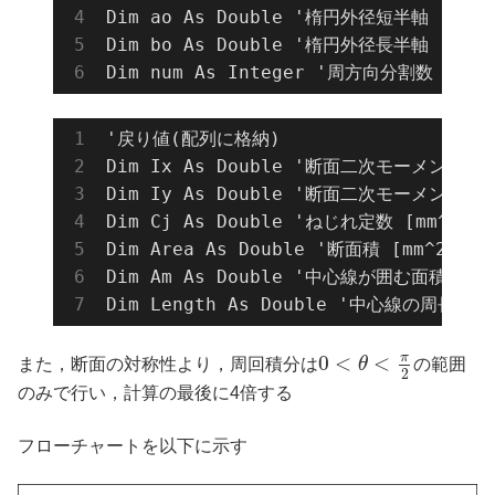
Dim ao As Double '楕円外径短半軸 [mm]

Dim bo As Double '楕円外径長半軸 [mm]

Dim num As Integer '周方向分割数
'戻り値(配列に格納)

Dim Ix As Double '断面二次モーメント [mm
Dim Iy As Double '断面二次モーメント [mm
Dim Cj As Double 'ねじれ定数 [mm^4]

Dim Area As Double '断面積 [mm^2]

Dim Am As Double '中心線が囲む面積 [mm^
Dim Length As Double '中心線の周長 [m
π
0
<
<
また，断面の対称性より，周回積分は
θ
の範囲
2
のみで行い，計算の最後に4倍する
フローチャートを以下に示す