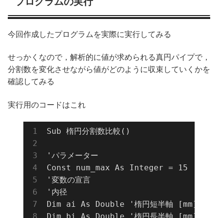
プログラムの実行
今回作成したプログラムを実際に実行してみる
せっかくなので，解析的に値が求められる真円パイプで，
分割数を変化させながら値がどのように収束していくかを
確認してみる
実行用のコードはこれ
Sub 楕円分割数比較()

'パラメーター

Const num_max As Integer = 15

'変数の宣言

'内径

Dim ai As Double '楕円短半軸 [mm]

Dim bi As Double '楕円長半軸 [mm]
