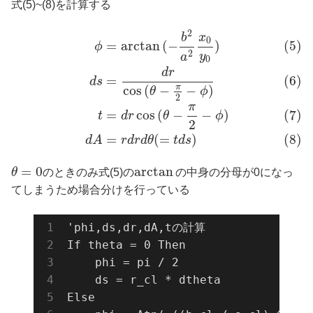
式(5)~(8)を計算する
2
b
x
0
=
arctan
(
−
)
(5)
ϕ
2
y
a
0
d
r
=
(6)
d
s
π
cos
(
−
−
)
θ
ϕ
2
π
=
cos
(
−
−
)
(7)
t
d
r
θ
ϕ
2
=
(
=
)
(8)
d
A
r
d
r
d
θ
t
d
s
=
0
arctan
θ
のときのみ式(5)の
の中身の分母が0になっ
てしまうため場合分けを行っている
'phi,ds,dr,dA,tの計算

If theta = 0 Then

    phi = pi / 2

    ds = r_cl * dtheta

Else
