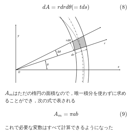
=
(
=
)
(8)
d
A
r
d
r
d
θ
t
d
s
A
はただの楕円の面積なので，唯一積分を使わずに求め
m
ることができ，次の式で表される
=
(9)
A
π
a
b
m
これで必要な変数はすべて計算できるようになった