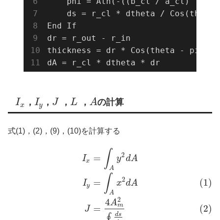
    phi = Atn(-((b_cl / a_cl) ^ 2) 
    ds = r_cl * dtheta / Cos(theta 
End If

dr = r_out - r_in

thickness = dr * Cos(theta - pi / 2 
dA = r_cl * dtheta * dr
I
，
I
，
J
，
L
，
A
の計算
x
y
式(1)，(2)，(9)，(10)を計算する
∫
2
=
I
y
d
A
x
A
∫
2
=
(1)
I
x
d
A
y
A
2
4
A
m
=
(2)
J
d
s
∮