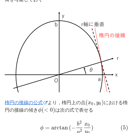
(
,
)
楕円の接線の公式
より，楕円上の点
x
y
における楕
0
0
(
<
0
)
円の接線の傾き
ϕ
は次の式で表せる
2
b
x
0
=
arctan
(
−
)
(5)
ϕ
2
y
a