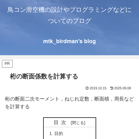
鳥コン滑空機の設計やプログラミングなどに
ついてのブログ
mtk_birdman's blog
PR
桁の断面係数を計算する
2019.10.15
2025.09.08
桁の断面二次モーメント，ねじれ定数，断面積，周長など
を計算する
目次
目的