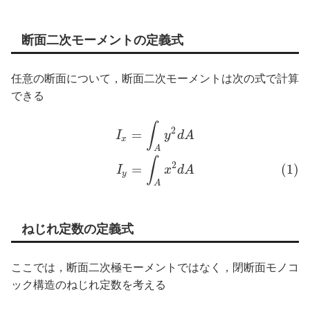
断面二次モーメントの定義式
任意の断面について，断面二次モーメントは次の式で計算
できる
∫
2
=
I
y
d
A
x
A
∫
2
=
(1)
I
x
d
A
y
A
ねじれ定数の定義式
ここでは，断面二次極モーメントではなく，閉断面モノコ
ック構造のねじれ定数を考える