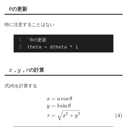
θ
の更新
特に注意することはない
'θの更新

theta = dtheta * i
x
，
y
，
r
の計算
式(4)を計算する
=
cos
x
a
θ
=
sin
y
b
θ
−
−
−
−
−
−
√
2
2
=
+
(4)
r
x
y