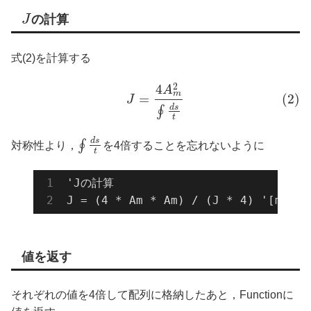
J
の計算
式(2)を計算する
2
4
A
m
=
(2)
J
d
s
∮
t
d
s
∮
対称性より，
を4倍することを忘れないように
t
'Jの計算

J = (4 * Am * Am) / (J * 4) '[mm^4]
値を返す
それぞれの値を4倍して配列に格納したあと，Functionに