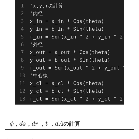
'x,y,rの計算

'内径

x_in = a_in * Cos(theta)

y_in = b_in * Sin(theta)

r_in = Sqr(x_in ^ 2 + y_in ^ 2)

'外径

x_out = a_out * Cos(theta)

y_out = b_out * Sin(theta)

r_out = Sqr(x_out ^ 2 + y_out ^ 2)

'中心線

x_cl = a_cl * Cos(theta)

y_cl = b_cl * Sin(theta)

r_cl = Sqr(x_cl ^ 2 + y_cl ^ 2)
ϕ
，
d
s
，
d
r
，
t
，
d
A
の計算