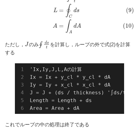
t
∮
=
(9)
L
d
s
C
∫
=
(10)
A
d
A
A
d
s
∮
ただし，
J
のみ
を計算し，ループの外で式(2)を計算
t
する
'Ix,Iy,J,L,Aの計算

Ix = Ix + y_cl * y_cl * dA

Iy = Iy + x_cl * x_cl * dA

J = J + (ds / thickness) '∫ds/t

Length = Length + ds

Area = Area + dA
これでループの中の処理は終了である