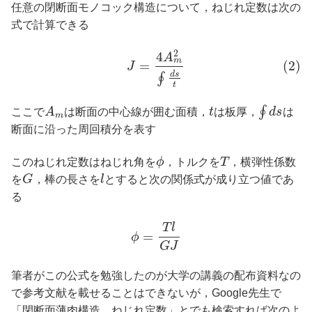
任意の閉断面モノコック構造について，ねじれ定数は次の
式で計算できる
2
4
A
m
=
(2)
J
d
s
∮
t
∮
ここで
A
は断面の中心線が囲む面積，
t
は板厚，
d
s
は
m
断面に沿った周回積分を表す
このねじれ定数はねじれ角を
ϕ
，トルクを
T
，横弾性係数
を
G
，棒の長さを
l
とすると次の関係式が成り立つ値であ
る
T
l
=
ϕ
G
J
筆者がこの公式を勉強したのが大学の講義の配布資料なの
で参考文献を載せることはできないが，Google先生で
「閉断面薄肉構造 ねじれ定数」とでも検索すれば次のよ