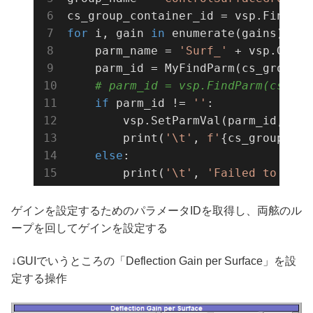
cs_group_container_id = vsp.FindCon
for
 i, gain 
in
 enumerate(gains):

    parm_name = 
'Surf_'
 + vsp.GetSu
    parm_id = MyFindParm(cs_group_c
# parm_id = vsp.FindParm(cs_g
if
 parm_id != 
''
:

        vsp.SetParmVal(parm_id, gain
        print(
'\t'
, 
f'
{cs_group_con
else
:

        print(
'\t'
, 
'Failed to find
ゲインを設定するためのパラメータIDを取得し、両舷のル
ープを回してゲインを設定する
↓GUIでいうところの「Deflection Gain per Surface」を設
定する操作