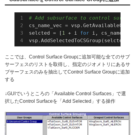
# Add subsurface to control surface
cs_name_vec = vsp.GetAvailableCSNam
selcted = [
1
 + i 
for
 i, cs_name 
in
 
vsp.AddSelectedToCSGroup(selcted, g
ここでは、Control Surface Groupに追加可能な全てのサブ
サーフェスのリストを取得し、指定のジオメトリにあるサ
ブサーフェスのみを抽出してControl Surface Groupに追加
する
↓GUIでいうところの「Available Control Surfaces」で選
択したControl Surfaceを「Add Selected」する操作