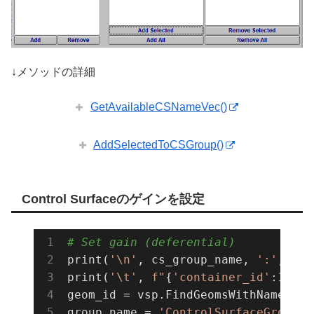
↓メソッドの詳細
GetAvailableCSNameVec()
AddSelectedToCSGroup()
Control Surfaceのゲインを設定
# Set gain (deferential)
print(
'\n'
, cs_group_name, 
':'
, vsp
print(
'\t'
, 
f"
{
'container_id'
:
14
s}
"
geom_id = vsp.FindGeomsWithName(geo
group_name = 
'ControlSurfaceGroup_'