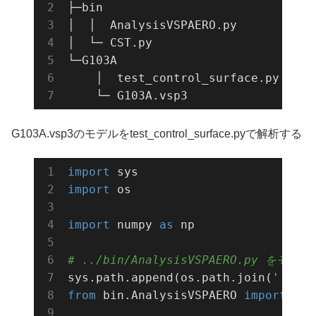
├─bin

│  │  
AnalysisVSPAERO
.
py

│  └─ 
CST
.
py

└─G103A

    │  test_control_surface.py

    └─ 
G103A
.
vsp3
G103A.vsp3のモデルをtest_control_surface.pyで解析する
import
import
 os

import
 numpy 
as
 np

# ../bin/AnalysisVSPAERO.py を
sys.path.append(os.path.join(
'..'
))
from
 bin.AnalysisVSPAERO 
import
 *
