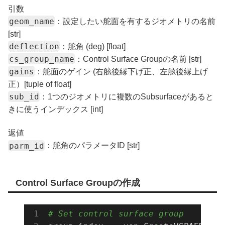
引数
geom_name
：設定したい舵面を有するジオメトリの名前
[str]
deflection
：舵角 (deg) [float]
cs_group_name
：Control Surface Groupの名前 [str]
gains
：舵面のゲイン (右舷後縁下げ正、左舷後縁上げ
正）[tuple of float]
sub_id
：1つのジオメトリに複数のSubsurfaceがあると
きに使うインデックス [int]
返値
parm_id
：舵角のパラメータID [str]
Control Surface Groupの作成
# Set control surface group