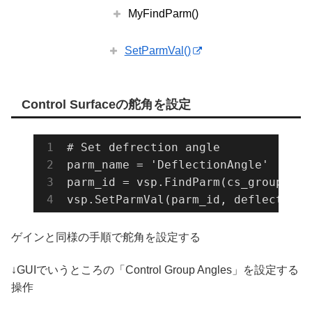
MyFindParm()
SetParmVal()
Control Surfaceの舵角を設定
# Set defrection angle

parm_name = 'DeflectionAngle'

parm_id = vsp.
FindParm(
cs_group_con
vsp.
SetParmVal(
parm_id
, 
deflection
)
ゲインと同様の手順で舵角を設定する
↓GUIでいうところの「Control Group Angles」を設定する
操作