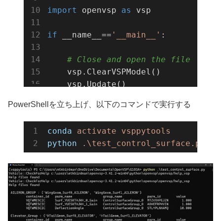
import
 openvsp 
as
 vsp

if
 __name__==
'__main__'
:

# Close and open the file
    vsp.ClearVSPModel()

    vsp.Update()

    vsp.ReadVSPFile(
'G103A.vsp3'
)

PowerShellを立ち上げ、以下のコマンドで実行する
    vsp.Update()

conda
activate vsppytools
# Set control surface
python
.\test_control_surface.py
    set_control_surface(geom_name=
'
    set_control_surface(geom_name=
'
    set_control_surface(geom_name=
'
    vsp.Update()

# Execute VSPAEROSweep
    alpha = np.linspace(
-4
, 
12
, 
9
)
