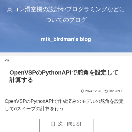
鳥コン滑空機の設計やプログラミングなどに
ついてのブログ
mtk_birdman's blog
PR
OpenVSPのPythonAPIで舵角を設定して
計算する
2024.12.26
2025.09.13
OpenVSPのPythonAPIで作成済みのモデルの舵角を設定
してαスイープの計算を行う
目次