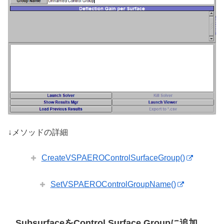
↓メソッドの詳細
CreateVSPAEROControlSurfaceGroup()
SetVSPAEROControlGroupName()
SubsurfaceをControl Surface Groupに追加