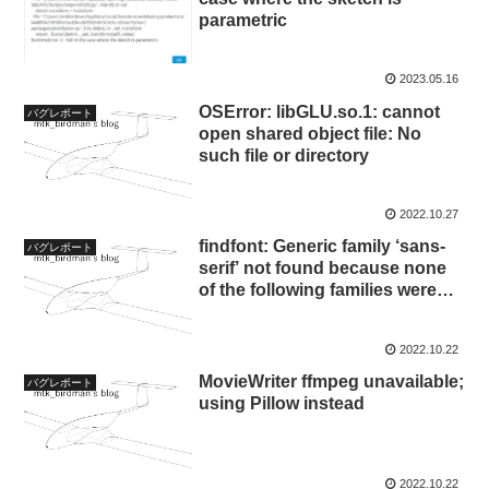
parametric
2023.05.16
OSError: libGLU.so.1: cannot
バグレポート
open shared object file: No
such file or directory
2022.10.27
findfont: Generic family ‘sans-
バグレポート
serif’ not found because none
of the following families were
found: CMU Bright
2022.10.22
MovieWriter ffmpeg unavailable;
バグレポート
using Pillow instead
2022.10.22