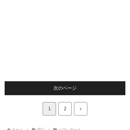
次のページ
次
1
2
へ
ホーム
雑記
バグレポート