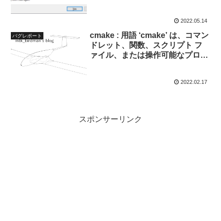
2022.05.14
cmake : 用語 ‘cmake’ は、コマン
バグレポート
ドレット、関数、スクリプト フ
ァイル、または操作可能なプログ
ラムの名前として認識されませ
ん。名前が正しく記述されている
2022.02.17
ことを確認し、パスが含まれてい
る場合はそのパスが正しいことを
確認してから、再試行してくださ
い。
スポンサーリンク