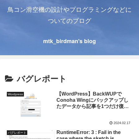
鳥コン滑空機の設計やプログラミングなどに
ついてのブログ
mtk_birdman's blog
バグレポート
【WordPress】BackWUPで
Wordpress
Conoha Wingにバックアップし
たデータから記事を1つだけ復元
する
2024.02.17
RuntimeError: 3 : Fail in the
バグレポート
case where the sketch is