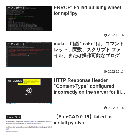
ERROR: Failed building wheel
バグレポート
for mpi4py
2022.10.16
make : 用語 ‘make’ は、コマンド
バグレポート
レット、関数、スクリプト ファ
イル、または操作可能なプログラ
ムの名前として認識されません。
名前が正しく記述されていること
2022.10.13
を確認し、パスが含まれている場
合はそのパスが正しいことを確認
HTTP Response Header
Wordpress
してから、再試行してください。
“Content-Type” configured
incorrectly on the server for file
Build/WordPress.wasm , should
be “application/wasm”. Startup
2022.06.15
time performance will suffer.
【FreeCAD 0.19】failed to
FreeCAD
install py-slvs