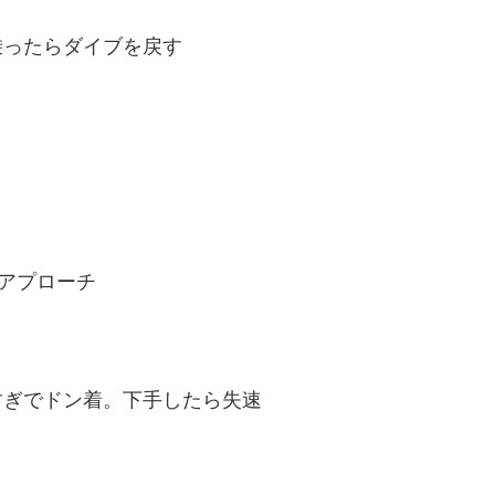
乗ったらダイブを戻す
、アプローチ
すぎでドン着。下手したら失速