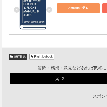
Amazonで見る
飛行日誌
Flight logbook
質問・感想・意見などあれば気軽にTw
X
スポン