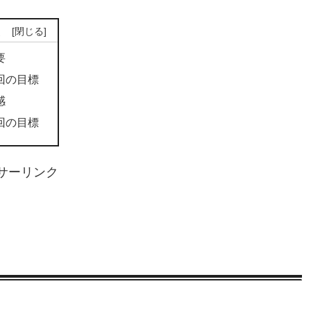
次
要
回の目標
感
回の目標
サーリンク