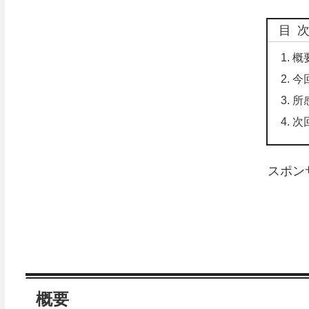
目
概
今
所
次
スポン
概要