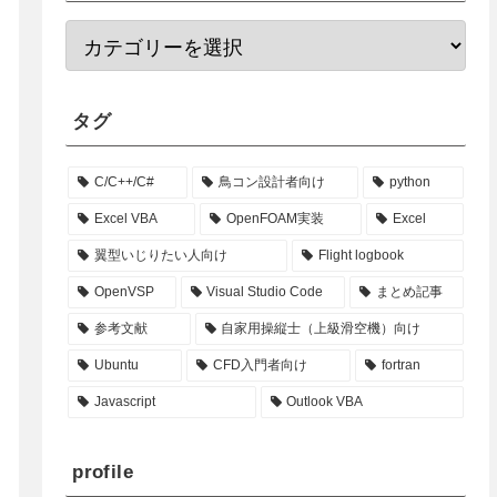
タグ
C/C++/C#
鳥コン設計者向け
python
Excel VBA
OpenFOAM実装
Excel
翼型いじりたい人向け
Flight logbook
OpenVSP
Visual Studio Code
まとめ記事
参考文献
自家用操縦士（上級滑空機）向け
Ubuntu
CFD入門者向け
fortran
Javascript
Outlook VBA
profile